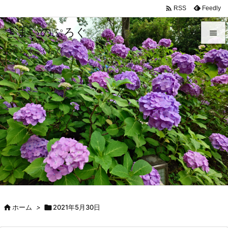

Feedly
RSS
きまいのぷろぐ

おきらくごくらく

メニュ

前へ

次へ

検索

ホーム
>

2021年5月30日