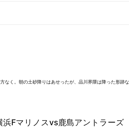
仕方なく。朝の土砂降りはあせったが、品川界隈は降った形跡
 横浜Fマリノスvs鹿島アントラーズ