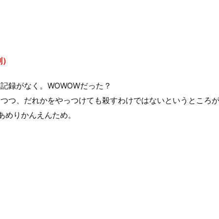
割）
記録がなく。WOWOWだった？
りつつ、だれかをやっつけても殺すわけではないというところ
あめりかんえんため。