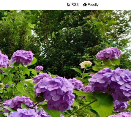

Feedly
RSS