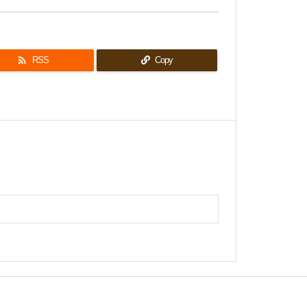

RSS
Copy