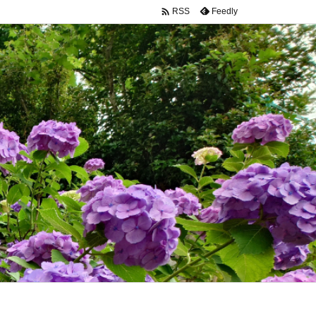

Feedly
RSS