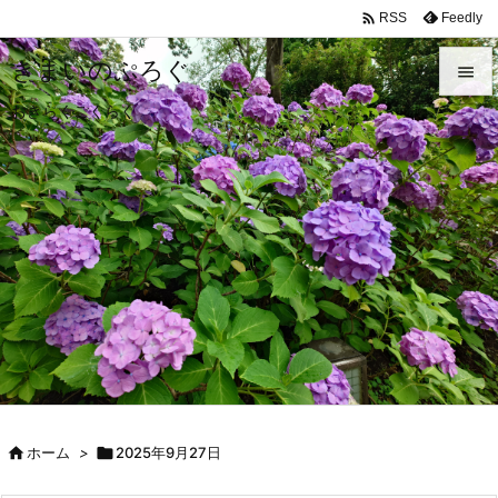

Feedly
RSS
きまいのぷろぐ

おきらくごくらく

メニュ

前へ

次へ

検索

ホーム
>

2025年9月27日