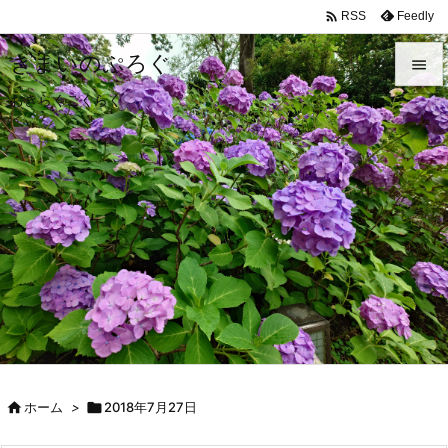

Feedly
RSS
きまいのぷろぐ

おきらくごくらく

メニュ

前へ

次へ

検索

ホーム
>

2018年7月27日