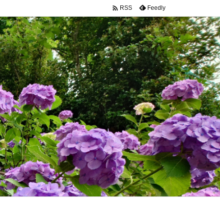

Feedly
RSS